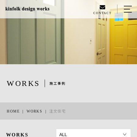
CONTACT
HOME
WORKS
ABOUT US
SERVICE
EVENT
WORKS
施工事例
ACCESS
BLOG
HOME
WORKS
注文住宅
INSTAGRAM
WORKS