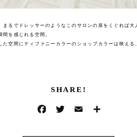
。まるでドレッサーのようなこのサロンの扉をくぐれば大
瞬間を感じれる空間。
した空間にティファニーカラーのショップカラーは映える
SHARE!
F
T
E
共
a
w
m
有
c
it
ai