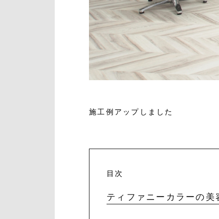
施工例アップしました
目次
ティファニーカラーの美