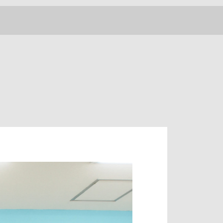
BLOG
INSTAGRAM
052-779-6726
CONTACT